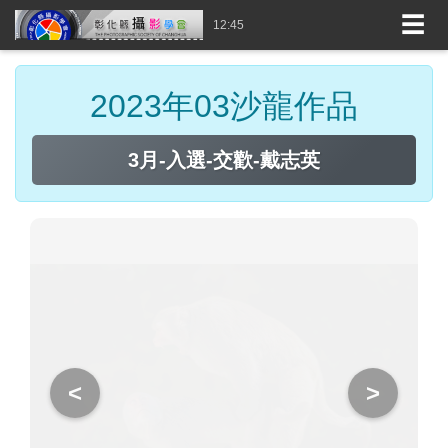
☰
12:45
2023年03沙龍作品
3月-入選-竹林深處-吳(糸秀)華
<
>