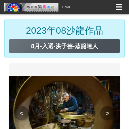
☰
11:48
2023年08沙龍作品
8月-入選-洪子芸-蒸籠達人
<
>