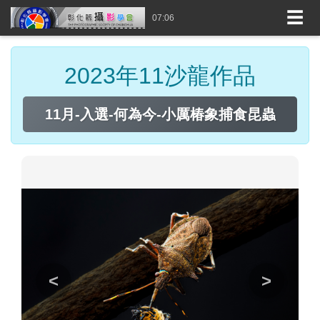
☰
07:06
2023年11沙龍作品
11月-入選-何為今-小厲椿象捕食昆蟲
<
>