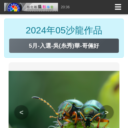
☰
20:36
2024年05沙龍作品
5月-入選-吳(糸秀)華-哥倆好
<
>