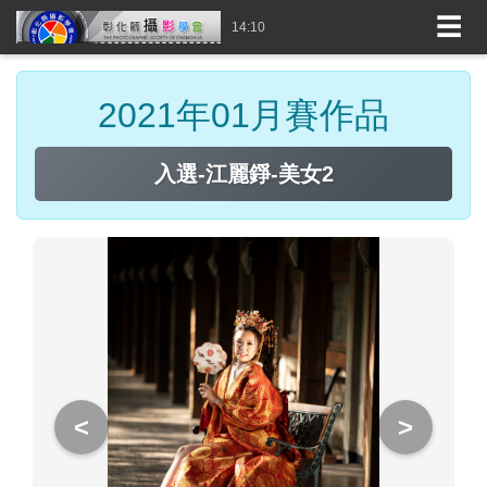
☰
14:10
2021年01月賽作品
入選-江麗錚-美女2
<
>