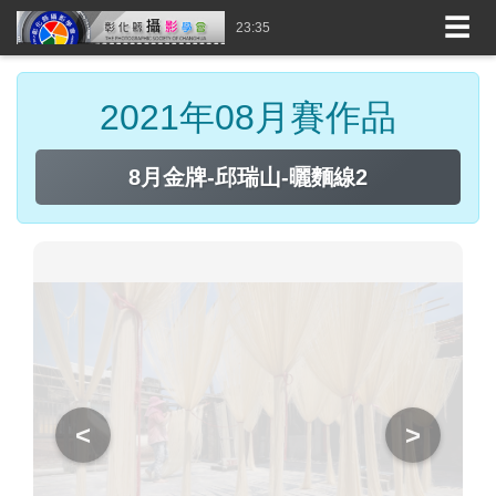
☰
23:35
2021年08月賽作品
8月金牌-邱瑞山-曬麵線2
<
>