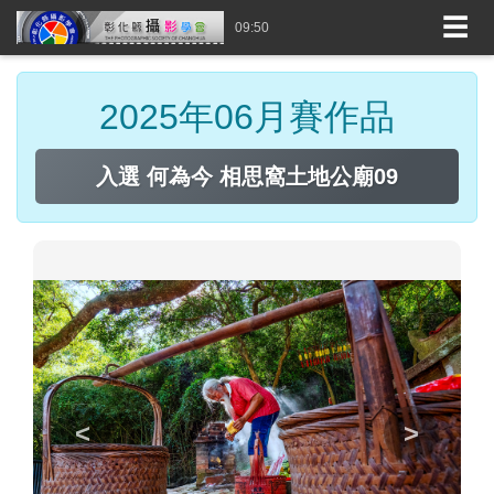
☰
09:50
2025年06月賽作品
入選 何為今 相思窩土地公廟09
<
>